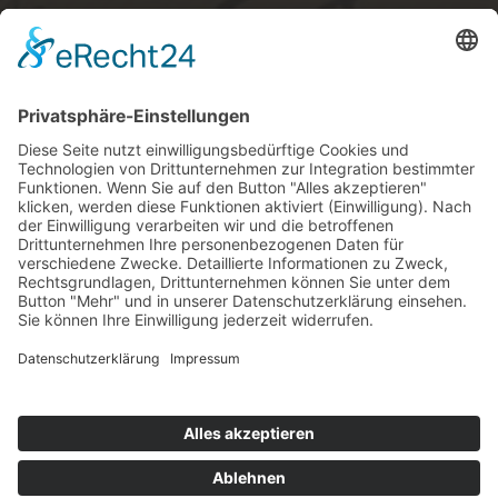
Telefon: +49 (0)8321 / 6605-0
Telefax: +49 (0)8321 / 6605-17
info@baeckerei-muenzel.de
Rechtliches
Impressum
AGB
Datenschutz
Nutzungsbedingungen WLAN
Interne Schulung
Kontakt
Bildquellen
Wissenswertes
Einkorn
Emmer (Zweikorn)
Dinkel
Waldstaudenroggen