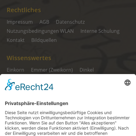
Rechtliches
Impressum
AGB
Datenschutz
Nutzungsbedingungen WLAN
Interne Schulung
Kontakt
Bildquellen
Wissenswertes
Einkorn
Emmer (Zweikorn)
Dinkel
Waldstaudenroggen